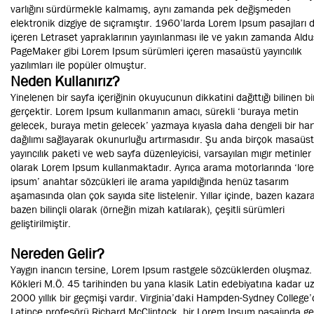
varlığını sürdürmekle kalmamış, aynı zamanda pek değişmeden
elektronik dizgiye de sıçramıştır. 1960’larda Lorem Ipsum pasajları 
içeren Letraset yapraklarının yayınlanması ile ve yakın zamanda Aldu
PageMaker gibi Lorem Ipsum sürümleri içeren masaüstü yayıncılık
yazılımları ile popüler olmuştur.
Neden Kullanırız?
Yinelenen bir sayfa içeriğinin okuyucunun dikkatini dağıttığı bilinen bi
gerçektir. Lorem Ipsum kullanmanın amacı, sürekli ‘buraya metin
gelecek, buraya metin gelecek’ yazmaya kıyasla daha dengeli bir har
dağılımı sağlayarak okunurluğu artırmasıdır. Şu anda birçok masaüs
yayıncılık paketi ve web sayfa düzenleyicisi, varsayılan mıgır metinler
olarak Lorem Ipsum kullanmaktadır. Ayrıca arama motorlarında ‘lor
ipsum’ anahtar sözcükleri ile arama yapıldığında henüz tasarım
aşamasında olan çok sayıda site listelenir. Yıllar içinde, bazen kazara
bazen bilinçli olarak (örneğin mizah katılarak), çeşitli sürümleri
geliştirilmiştir.
Nereden Gelir?
Yaygın inancın tersine, Lorem Ipsum rastgele sözcüklerden oluşmaz.
Kökleri M.Ö. 45 tarihinden bu yana klasik Latin edebiyatına kadar u
2000 yıllık bir geçmişi vardır. Virginia’daki Hampden-Sydney College
Latince profesörü Richard McClintock, bir Lorem Ipsum pasajında g